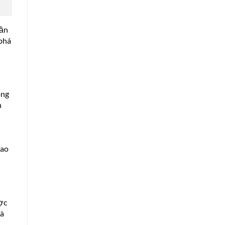
uần
 phá
ông
n
iao
ợc
và