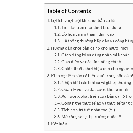
Table of Contents
Lợi ích vượt trội khi chơi bắn cá h5
Tiện lợi trên mọi thiết bị di động
Đồ họa và âm thanh đỉnh cao
Hệ thống thưởng hấp dẫn và công bằn
Hướng dẫn chơi bắn cá h5 cho người mới
Cách đăng ký và đăng nhập tài khoản
Giao diện và các tính năng chính
Chiến thuật chơi hiệu quả cho người 
Kinh nghiệm săn cá hiệu quả trong bắn cá h
Nhận biết các loài cá và giá trị thưởng
Quản lý vốn và đặt cược thông minh
Xu hướng phát triển của bắn cá h5 tron
Công nghệ thực tế ảo và thực tế tăng 
Tích hợp trí tuệ nhân tạo (AI)
Mở rộng sang thị trường quốc tế
Kết luận