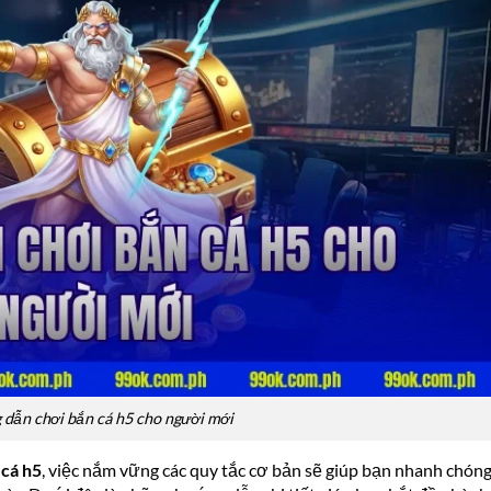
dẫn chơi bắn cá h5 cho người mới
 cá h5
, việc nắm vững các quy tắc cơ bản sẽ giúp bạn nhanh chón