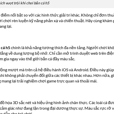
 ích vượt trội khi chơi bắn cá h5
iểm nổi bật so với các hình thức giải trí khác. Không chỉ đơn th
gười chơi rèn luyện kỹ năng phản xạ và chiến thuật. Hãy cùng khám
ng lại.
 cá h5
chính là khả năng tương thích đa nền tảng. Người chơi kh
o lắng về dung lượng bộ nhớ. Chỉ cần mở trình duyệt web trên điệ
m gia ngay vào thế giới bắn cá đầy màu sắc.
ộng mượt mà trên cả hệ điều hành iOS và Android. Điều này giúp
khi không phải chuyển đổi giữa các thiết bị khác nhau. Hơn nữa, g
mang lại trải nghiệm chơi game trực quan và thoải mái.
ồ họa 3D sắc nét và hiệu ứng hình ảnh chân thực. Các loài cá đư
o cảm giác như đang lặn trong đại dương thực sự. Màu sắc rực rỡ 
p dẫn cho trò chơi.