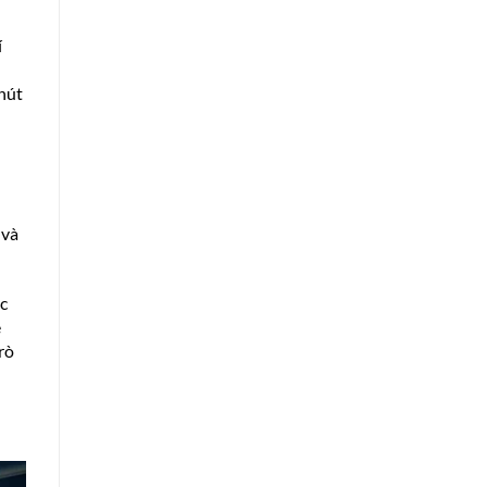
í
hút
 và
c
e
rò