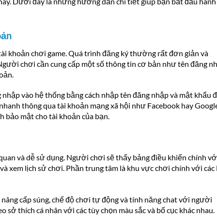
này. Dưới đây là những hướng dẫn chi tiết giúp bạn bắt đầu hành
oản
 tài khoản chơi game. Quá trình đăng ký thường rất đơn giản và
 Người chơi cần cung cấp một số thông tin cơ bản như tên đăng n
hoản.
ng nhập vào hệ thống bằng cách nhập tên đăng nhập và mật khẩu 
 nhanh thông qua tài khoản mạng xã hội như Facebook hay Google
ính bảo mật cho tài khoản của bạn.
quan và dễ sử dụng. Người chơi sẽ thấy bảng điều khiển chính vớ
à xem lịch sử chơi. Phần trung tâm là khu vực chơi chính với các 
nâng cấp súng, chế độ chơi tự động và tính năng chat với người
eo sở thích cá nhân với các tùy chọn màu sắc và bố cục khác nhau.