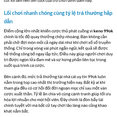
cốt lõi làm nên tên tuổi của trò chơi đình đám này.
Lối chơi nhanh chóng cùng tỷ lệ trả thưởng hấp
dẫn
Điểm cộng lớn nhất khiến cược thủ phát cuồng vì
keno 99ok
chính là tốc độ quay thưởng chớp nhoáng. Bạn không cần
phải chờ đợi mòn mỏi cả ngày dài như khi chơi xổ số truyền
thống. Chỉ trong vòng vài phút ngắn ngủi, kết quả sẽ được
hệ thống công bố ngay lập tức. Điều này giúp người chơi duy
trì được ngọn lửa đam mê và sự hưng phấn liên tục trong
suốt quá trình cá cược.
Bên cạnh đó, mức trả thưởng tại nhà cái uy tín 99ok luôn
nằm trong top cao nhất thị trường hiện nay. Bất kỳ ai khi
tham gia đều có cơ hội đổi đời ngoạn mục chỉ sau một ván
cược xuất thần. Tỷ lệ ăn chia vô cùng cạnh tranh giúp tối ưu
hóa lợi nhuận cho mọi hội viên. Đây chính là đòn bẩy tài
chính tuyệt vời mà bất cứ tay chơi lão làng nào cũng khao
khát nắm bắt.