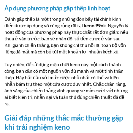
Áp dụng phương pháp gấp thếp linh hoạt
Đánh gấp thếp là một trong những đòn bẩy tài chính kinh
điển được áp dụng vô cùng rộng rãi tại
keno 99ok
. Nguyên lý
hoạt động của phương pháp này thực chất rất đơn giản: nếu
thua ở ván trước, bạn sẽ nhân đôi số tiền cược ở ván sau.
Khi giành chiến thắng, bạn không chỉ thu hồi lại toàn bộ vốn
liếng đã mất mà còn bỏ túi một khoản lợi nhuận kếch xù.
Tuy nhiên, để sử dụng mẹo chơi keno này một cách thành
công, bạn cần có một nguồn vốn đủ mạnh và một tinh thần
thép. Hãy bắt đầu với mức cược nhỏ nhất có thể và kiên
nhẫn bám trụ theo một cửa cược duy nhất. Chắc chắn rằng,
ánh sáng của chiến thắng vinh quang sẽ mỉm cười với những
ai biết kiên trì, nhẫn nại và tuân thủ đúng chiến thuật đã đề
ra.
Giải đáp những thắc mắc thường gặp
khi trải nghiệm keno