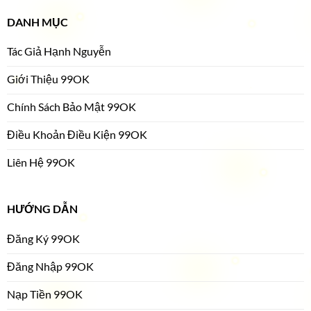
DANH MỤC
Tác Giả Hạnh Nguyễn
Giới Thiệu 99OK
Chính Sách Bảo Mật 99OK
Điều Khoản Điều Kiện 99OK
Liên Hệ 99OK
HƯỚNG DẪN
Đăng Ký 99OK
Đăng Nhập 99OK
Nạp Tiền 99OK