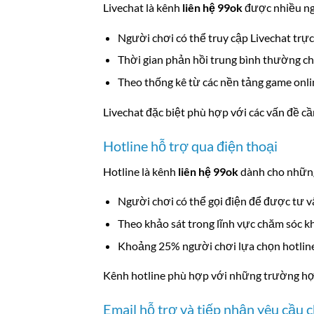
Livechat là kênh
liên hệ 99ok
được nhiều ng
Người chơi có thể truy cập Livechat trự
Thời gian phản hồi trung bình thường ch
Theo thống kê từ các nền tảng game onli
Livechat đặc biệt phù hợp với các vấn đề cầ
Hotline hỗ trợ qua điện thoại
Hotline là kênh
liên hệ 99ok
dành cho những 
Người chơi có thể gọi điện để được tư vấ
Theo khảo sát trong lĩnh vực chăm sóc k
Khoảng 25% người chơi lựa chọn hotline k
Kênh hotline phù hợp với những trường hợp 
Email hỗ trợ và tiếp nhận yêu cầu ch