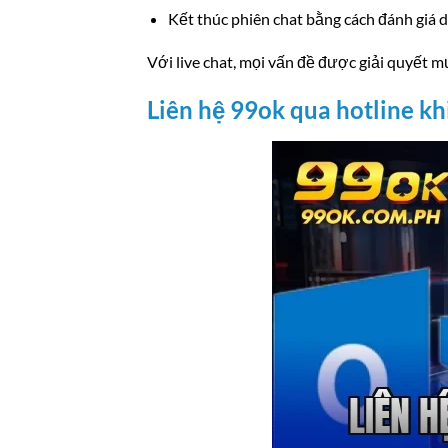
Kết thúc phiên chat bằng cách đánh giá d
Với live chat, mọi vấn đề được giải quyết m
Liên hệ 99ok qua hotline khi