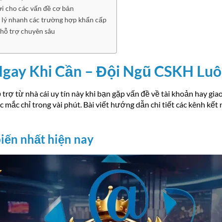
ợi cho các vấn đề cơ bản
xử lý nhanh các trường hợp khẩn cấp
 hỗ trợ chuyên sâu
gay Khi Cần – Đội Ngũ CSKH Luô
rợ từ nhà cái uy tín này khi bạn gặp vấn đề về tài khoản hay giao 
c mắc chỉ trong vài phút. Bài viết hướng dẫn chi tiết các kênh kế
iến nhất hiện nay