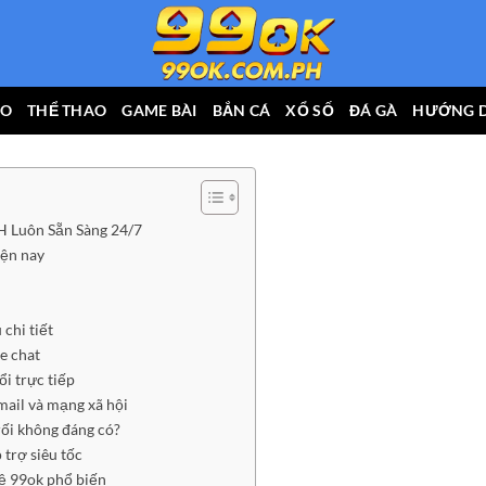
NO
THỂ THAO
GAME BÀI
BẮN CÁ
XỔ SỐ
ĐÁ GÀ
HƯỚNG 
 Luôn Sẵn Sàng 24/7
iện nay
 chi tiết
e chat
ổi trực tiếp
mail và mạng xã hội
rối không đáng có?
 trợ siêu tốc
ệ 99ok phổ biến