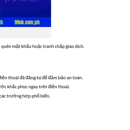
 quên mật khẩu hoặc tranh chấp giao dịch.
 điện thoại đã đăng ký để đảm bảo an toàn.
ước khắc phục ngay trên điện thoại.
các trường hợp phổ biến.