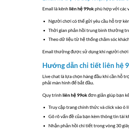
Email là kênh
liên hệ 99ok
phù hợp với các vấ
Người chơi có thể gửi yêu cầu hỗ trợ kè
Thời gian phản hồi trung bình thường tr
Theo dữ liệu từ hệ thống chăm sóc khách
Email thường được sử dụng khi người chơi cầ
Hướng dẫn chi tiết liên hệ 
Live chat là lựa chọn hàng đầu khi cần hỗ t
phải màn hình để bắt đầu.
Quy trình
liên hệ 99ok
đơn giản giúp bạn kế
Truy cập trang chính thức và click vào ô 
Gõ rõ vấn đề của bạn kèm thông tin tài 
Nhận phản hồi chi tiết trong vòng 30 giâ