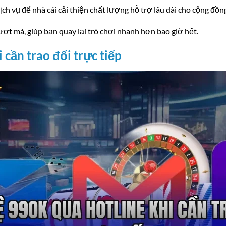
ịch vụ để nhà cái cải thiện chất lượng hỗ trợ lâu dài cho cộng đồn
ượt mà, giúp bạn quay lại trò chơi nhanh hơn bao giờ hết.
 cần trao đổi trực tiếp