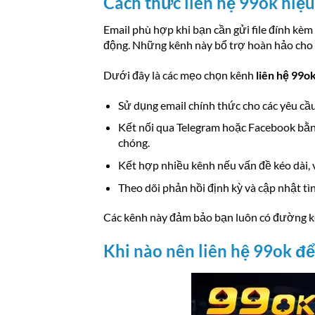
Cách thức liên hệ 99ok hiệ
Email phù hợp khi bạn cần gửi file đính kèm
động. Những kênh này bổ trợ hoàn hảo cho li
Dưới đây là các mẹo chọn kênh
liên hệ 99o
Sử dụng email chính thức cho các yêu cầu
Kết nối qua Telegram hoặc Facebook bằn
chóng.
Kết hợp nhiều kênh nếu vấn đề kéo dài, v
Theo dõi phản hồi định kỳ và cập nhật tì
Các kênh này đảm bảo bạn luôn có đường kết 
Khi nào nên liên hệ 99ok để