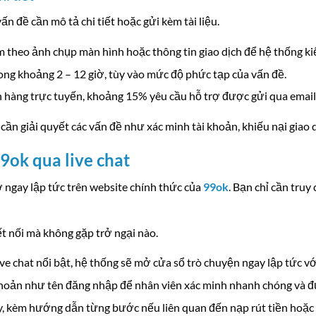
n đề cần mô tả chi tiết hoặc gửi kèm tài liệu.
m theo ảnh chụp màn hình hoặc thông tin giao dịch để hệ thống ki
ong khoảng 2 – 12 giờ, tùy vào mức độ phức tạp của vấn đề.
 hàng trực tuyến, khoảng 15% yêu cầu hỗ trợ được gửi qua email
n giải quyết các vấn đề như xác minh tài khoản, khiếu nại giao d
99ok qua live chat
rợ ngay lập tức trên website chính thức của
99ok
. Bạn chỉ cần truy
t nối mà không gặp trở ngại nào.
live chat nổi bật, hệ thống sẽ mở cửa sổ trò chuyện ngay lập tức v
khoản như tên đăng nhập để nhân viên xác minh nhanh chóng và đưa
y, kèm hướng dẫn từng bước nếu liên quan đến nạp rút tiền hoặc l