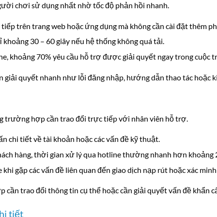
ười chơi sử dụng nhất nhờ tốc độ phản hồi nhanh.
c tiếp trên trang web hoặc ứng dụng mà không cần cài đặt thêm 
ỉ khoảng 30 – 60 giây nếu hệ thống không quá tải.
ne, khoảng 70% yêu cầu hỗ trợ được giải quyết ngay trong cuộc tr
n giải quyết nhanh như lỗi đăng nhập, hướng dẫn thao tác hoặc kiể
trường hợp cần trao đổi trực tiếp với nhân viên hỗ trợ.
n chi tiết về tài khoản hoặc các vấn đề kỹ thuật.
hách hàng, thời gian xử lý qua hotline thường nhanh hơn khoảng 
hi gặp các vấn đề liên quan đến giao dịch nạp rút hoặc xác minh 
cần trao đổi thông tin cụ thể hoặc cần giải quyết vấn đề khẩn c
i tiết