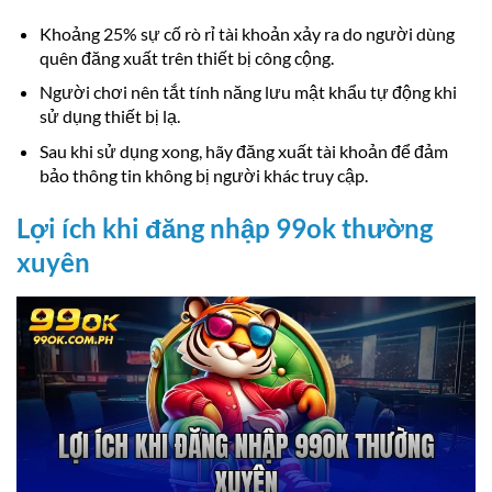
Khoảng 25% sự cố rò rỉ tài khoản xảy ra do người dùng
quên đăng xuất trên thiết bị công cộng.
Người chơi nên tắt tính năng lưu mật khẩu tự động khi
sử dụng thiết bị lạ.
Sau khi sử dụng xong, hãy đăng xuất tài khoản để đảm
bảo thông tin không bị người khác truy cập.
Lợi ích khi đăng nhập 99ok thường
xuyên