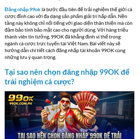
Đăng nhập 99ok
là bước đầu tiên để trải nghiệm thế giới cá
cược đỉnh cao với đa dạng sản phẩm giải trí hấp dẫn. Nền
tảng này không chỉ nổi tiếng với giao diện thân thiện mà còn
đảm bảo tính bảo mật cao cho người dùng. Với hàng triệu
thành viên tin tưởng, 99OK đã khẳng định vị thế trong
ngành cá cược trực tuyến tại Việt Nam. Bài viết này sẽ
hướng dẫn chi tiết cách đăng nhập tài khoản 99OK cùng
những lưu ý quan trọng.
Tại sao nên chọn đăng nhập 99OK để
trải nghiệm cá cược?