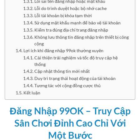
Lỗi sai tên đăng nhập hoặc mật khẩu
Lỗi do trình duyệt hoặc bộ nhớ cache
Lỗi tài khoản bị khóa tạm thời
Sử dụng mật khẩu mạnh để bảo vệ tài khoản
Kiểm tra đúng địa chỉ trang đăng nhập
Không lưu thông tin đăng nhập trên thiết bị công
cộng
Lợi ích khi đăng nhập 99ok thường xuyên
Cải thiện trải nghiệm và tốc độ truy cập hệ
thống
Cập nhật thông tin mới nhất
Duy trì trạng thái hoạt động của tài khoản
Tương tác với cộng đồng cược thủ
Kết luận
Đăng Nhập 99OK – Truy Cập
Sân Chơi Đỉnh Cao Chỉ Với
Một Bước