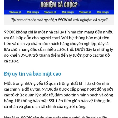
Tại sao nên chọn đăng nhập 99OK để trải nghiệm cá cược?
99OK không chỉ là một nhà cái uy tín mà còn mang đến nhiều
ưu đãi hấp dẫn cho người chơi. Với hệ thống bảo mật tiên
tiến và dịch vụ chăm sóc khách hàng chuyên nghiệp, đây là
lựa chọn hàng đầu của nhiều cược thủ. Dưới đây là những lý
do khiến 99OK trở thành điểm đến lý tưởng cho các tín đồ
cá cược.
Độ uy tín và bảo mật cao
Một trong những yếu tố quan trọng nhất khi lựa chọn nhà
cái chính là độ uy tín. 99OK đã được cấp phép hoạt động bởi
các tổ chức quản lý quốc tế, đảm bảo tính minh bạch và công
bằng. Hệ thống bảo mật SSL tiên tiến giúp bảo vệ thông tin
cá nhân và giao dịch tài chính của người dùng.
Ngoài ra, 99OK còn áp dụng các công nghệ chống gian lận