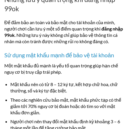
99ok
Để đảm bảo an toàn và bảo mật cho tài khoản của mình,
người chơi cần lưu ý một số điểm quan trọng khi
đăng nhập
99ok
. Những lưu ý này không chỉ giúp bảo vệ thông tin cá
nhân mà còn tránh được những rủi ro không đáng có.
Sử dụng mật khẩu mạnh để bảo vệ tài khoản
Một mật khẩu đủ mạnh là yếu tố quan trọng giúp hạn chế
nguy cơ bị truy cập trái phép.
Mật khẩu nên có từ 8 – 12 ký tự, kết hợp chữ hoa, chữ
thường, số và ký tự đặc biệt.
Theo các nghiên cứu bảo mật, mật khẩu phức tạp có thể
giảm tới 70% nguy cơ bị đoán hoặc dò tìm so với mật
khẩu đơn giản.
Người chơi nên thay đổi mật khẩu định kỳ khoảng 3 – 6
tháng một lần để tăng cường bảo mật.