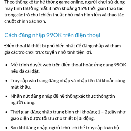
Theo thống kê từ hệ thống game online, người chơi sử dụng
máy tính thường mất ít hơn khoảng 15% thời gian thao tác
trong các trò chơi chiến thuật nhờ màn hình lớn và thao tác
chuột chính xác hơn.
Cách đăng nhập 99OK trên điện thoại
Điện thoại là thiết bị phổ biến nhất để đăng nhập và tham
gia các trò chơi trực tuyến nhờ tính tiện lợi.
Mở trình duyệt web trên điện thoại hoặc ứng dụng 99OK
nếu đã cài đặt.
Truy cập vào trang đăng nhập và nhập tên tài khoản cùng
mật khẩu.
Nhấn nút đăng nhập để hệ thống xác thực thông tin
người dùng.
Thời gian đăng nhập trung bình chỉ khoảng 1 – 2 giây nhờ
giao diện được tối ưu cho thiết bị di động.
Sau khi đăng nhập, người chơi có thể truy cập toàn bộ