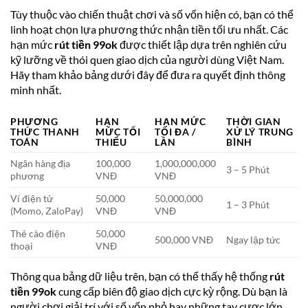
Tùy thuộc vào chiến thuật chơi và số vốn hiện có, bạn có thể
linh hoạt chọn lựa phương thức nhận tiền tối ưu nhất. Các
hạn mức
rút tiền 99ok
được thiết lập dựa trên nghiên cứu
kỹ lưỡng về thói quen giao dịch của người dùng Việt Nam.
Hãy tham khảo bảng dưới đây để đưa ra quyết định thông
minh nhất.
PHƯƠNG
HẠN
HẠN MỨC
THỜI GIAN
THỨC THANH
MỨC TỐI
TỐI ĐA /
XỬ LÝ TRUNG
TOÁN
THIỂU
LẦN
BÌNH
Ngân hàng địa
100,000
1,000,000,000
3 – 5 Phút
phương
VNĐ
VNĐ
Ví điện tử
50,000
50,000,000
1 – 3 Phút
(Momo, ZaloPay)
VNĐ
VNĐ
Thẻ cào điện
50,000
500,000 VNĐ
Ngay lập tức
thoại
VNĐ
Thông qua bảng dữ liệu trên, bạn có thể thấy hệ thống
rút
tiền 99ok
cung cấp biên độ giao dịch cực kỳ rộng. Dù bạn là
người chơi giải trí với số vốn nhỏ hay những tay cược lớn