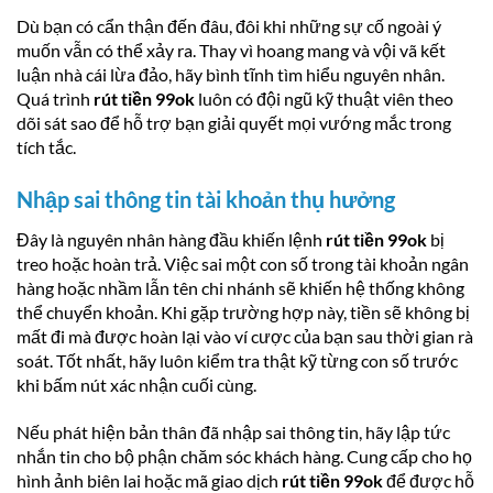
Dù bạn có cẩn thận đến đâu, đôi khi những sự cố ngoài ý
muốn vẫn có thể xảy ra. Thay vì hoang mang và vội vã kết
luận nhà cái lừa đảo, hãy bình tĩnh tìm hiểu nguyên nhân.
Quá trình
rút tiền 99ok
luôn có đội ngũ kỹ thuật viên theo
dõi sát sao để hỗ trợ bạn giải quyết mọi vướng mắc trong
tích tắc.
Nhập sai thông tin tài khoản thụ hưởng
Đây là nguyên nhân hàng đầu khiến lệnh
rút tiền 99ok
bị
treo hoặc hoàn trả. Việc sai một con số trong tài khoản ngân
hàng hoặc nhầm lẫn tên chi nhánh sẽ khiến hệ thống không
thể chuyển khoản. Khi gặp trường hợp này, tiền sẽ không bị
mất đi mà được hoàn lại vào ví cược của bạn sau thời gian rà
soát. Tốt nhất, hãy luôn kiểm tra thật kỹ từng con số trước
khi bấm nút xác nhận cuối cùng.
Nếu phát hiện bản thân đã nhập sai thông tin, hãy lập tức
nhắn tin cho bộ phận chăm sóc khách hàng. Cung cấp cho họ
hình ảnh biên lai hoặc mã giao dịch
rút tiền 99ok
để được hỗ