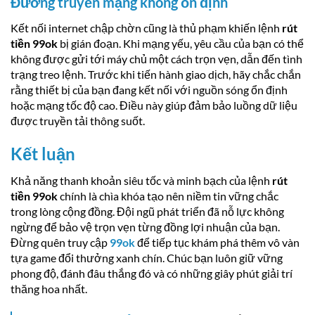
Đường truyền mạng không ổn định
Kết nối internet chập chờn cũng là thủ phạm khiến lệnh
rút
tiền 99ok
bị gián đoạn. Khi mạng yếu, yêu cầu của bạn có thể
không được gửi tới máy chủ một cách trọn vẹn, dẫn đến tình
trạng treo lệnh. Trước khi tiến hành giao dịch, hãy chắc chắn
rằng thiết bị của bạn đang kết nối với nguồn sóng ổn định
hoặc mạng tốc độ cao. Điều này giúp đảm bảo luồng dữ liệu
được truyền tải thông suốt.
Kết luận
Khả năng thanh khoản siêu tốc và minh bạch của lệnh
rút
tiền 99ok
chính là chìa khóa tạo nên niềm tin vững chắc
trong lòng cộng đồng. Đội ngũ phát triển đã nỗ lực không
ngừng để bảo vệ trọn vẹn từng đồng lợi nhuận của bạn.
Đừng quên truy cập
99ok
để tiếp tục khám phá thêm vô vàn
tựa game đổi thưởng xanh chín. Chúc bạn luôn giữ vững
phong độ, đánh đâu thắng đó và có những giây phút giải trí
thăng hoa nhất.