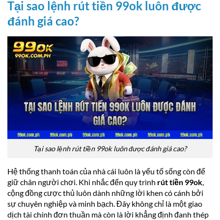
Tại sao lệnh rút tiền 99ok luôn được
đánh giá cao?
Tại sao lệnh rút tiền 99ok luôn được đánh giá cao?
Hệ thống thanh toán của nhà cái luôn là yếu tố sống còn để
giữ chân người chơi. Khi nhắc đến quy trình
rút tiền 99ok
,
cộng đồng cược thủ luôn dành những lời khen có cánh bởi
sự chuyên nghiệp và minh bạch. Đây không chỉ là một giao
dịch tài chính đơn thuần mà còn là lời khẳng định đanh thép