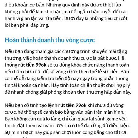
điều khoản cơ bản. Những quy định này được thiết lập
không phải để làm khó bạn, mà để ngăn chặn tuyệt đối các
hành vi gian lận và rửa tiền. Dưới đây là những tiêu chí cốt
lõi bạn phải đáp ứng.
Hoàn thành doanh thu vòng cược
Nếu bạn đang tham gia các chương trình khuyến mãi tặng
thưởng, việc hoàn thành doanh thu cược là bắt buộc. Hệ
thống
rút tiền 99ok
sẽ tự động khóa chức năng thanh toán
nếu bạn chưa đạt đủ số vòng cược theo thể lệ sự kiện. Bạn
có thể dễ dàng kiểm tra tiến độ này ngay trong phần thông
tin tài khoản cá nhân. Hãy tính toán chiến thuật chơi hợp lý
để nhanh chóng giải phóng khoản tiền thưởng hấp dẫn này.
Nếu bạn cố tình tạo lệnh
rút tiền 99ok
khi chưa đủ vòng
cược, hệ thống sẽ cảnh báo bằng văn bản trên màn hình.
Bạn không cần quá lo lắng, chỉ cần quay lại sảnh game yêu
thích, đặt thêm vài ván cược là có thể đáp ứng đủ điều kiện.
Sự minh bạch này giúp sân chơi luôn công bằng cho tất cả