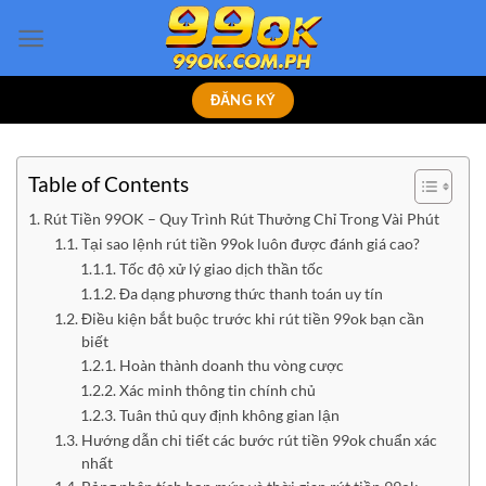
Bỏ
qua
nội
dung
ĐĂNG KÝ
Table of Contents
Rút Tiền 99OK – Quy Trình Rút Thưởng Chỉ Trong Vài Phút
Tại sao lệnh rút tiền 99ok luôn được đánh giá cao?
Tốc độ xử lý giao dịch thần tốc
Đa dạng phương thức thanh toán uy tín
Điều kiện bắt buộc trước khi rút tiền 99ok bạn cần
biết
Hoàn thành doanh thu vòng cược
Xác minh thông tin chính chủ
Tuân thủ quy định không gian lận
Hướng dẫn chi tiết các bước rút tiền 99ok chuẩn xác
nhất