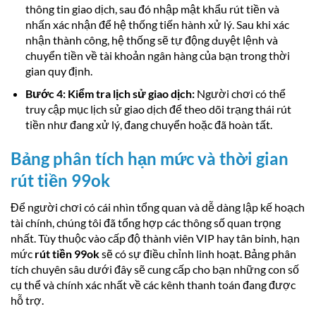
thông tin giao dịch, sau đó nhập mật khẩu rút tiền và
nhấn xác nhận để hệ thống tiến hành xử lý. Sau khi xác
nhận thành công, hệ thống sẽ tự động duyệt lệnh và
chuyển tiền về tài khoản ngân hàng của bạn trong thời
gian quy định.
Bước 4: Kiểm tra lịch sử giao dịch:
Người chơi có thể
truy cập mục lịch sử giao dịch để theo dõi trạng thái rút
tiền như đang xử lý, đang chuyển hoặc đã hoàn tất.
Bảng phân tích hạn mức và thời gian
rút tiền 99ok
Để người chơi có cái nhìn tổng quan và dễ dàng lập kế hoạch
tài chính, chúng tôi đã tổng hợp các thông số quan trọng
nhất. Tùy thuộc vào cấp độ thành viên VIP hay tân binh, hạn
mức
rút tiền 99ok
sẽ có sự điều chỉnh linh hoạt. Bảng phân
tích chuyên sâu dưới đây sẽ cung cấp cho bạn những con số
cụ thể và chính xác nhất về các kênh thanh toán đang được
hỗ trợ.