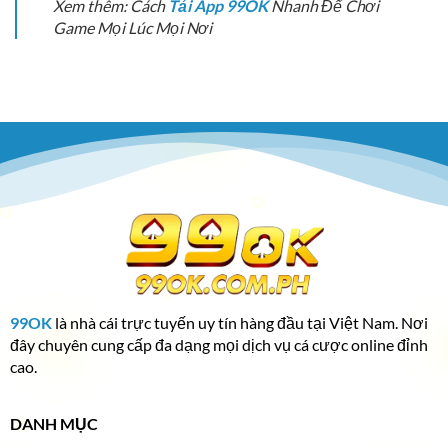
Xem thêm: Cách
Tải App 99OK
Nhanh Để Chơi
Game Mọi Lúc Mọi Nơi
99OK
là nhà cái trực tuyến uy tín hàng đầu tại Việt Nam. Nơi
đây chuyên cung cấp đa dạng mọi dịch vụ cá cược online đỉnh
cao.
DANH MỤC