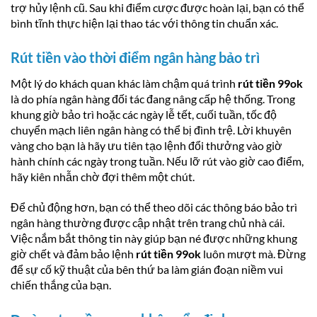
trợ hủy lệnh cũ. Sau khi điểm cược được hoàn lại, bạn có thể
bình tĩnh thực hiện lại thao tác với thông tin chuẩn xác.
Rút tiền vào thời điểm ngân hàng bảo trì
Một lý do khách quan khác làm chậm quá trình
rút tiền 99ok
là do phía ngân hàng đối tác đang nâng cấp hệ thống. Trong
khung giờ bảo trì hoặc các ngày lễ tết, cuối tuần, tốc độ
chuyển mạch liên ngân hàng có thể bị đình trệ. Lời khuyên
vàng cho bạn là hãy ưu tiên tạo lệnh đổi thưởng vào giờ
hành chính các ngày trong tuần. Nếu lỡ rút vào giờ cao điểm,
hãy kiên nhẫn chờ đợi thêm một chút.
Để chủ động hơn, bạn có thể theo dõi các thông báo bảo trì
ngân hàng thường được cập nhật trên trang chủ nhà cái.
Việc nắm bắt thông tin này giúp bạn né được những khung
giờ chết và đảm bảo lệnh
rút tiền 99ok
luôn mượt mà. Đừng
để sự cố kỹ thuật của bên thứ ba làm gián đoạn niềm vui
chiến thắng của bạn.