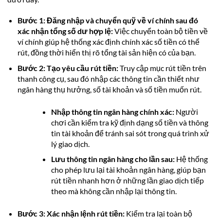
Bước 1: Đăng nhập và chuyển quỹ về ví chính sau đó
xác nhận tổng số dư hợp lệ:
Việc chuyển toàn bộ tiền về
ví chính giúp hệ thống xác định chính xác số tiền có thể
rút, đồng thời hiển thị rõ tổng tài sản hiện có của bạn.
Bước 2: Tạo yêu cầu rút tiền:
Truy cập mục rút tiền trên
thanh công cụ, sau đó nhập các thông tin cần thiết như
ngân hàng thụ hưởng, số tài khoản và số tiền muốn rút.
Nhập thông tin ngân hàng chính xác:
Người
chơi cần kiểm tra kỹ định dạng số tiền và thông
tin tài khoản để tránh sai sót trong quá trình xử
lý giao dịch.
Lưu thông tin ngân hàng cho lần sau:
Hệ thống
cho phép lưu lại tài khoản ngân hàng, giúp bạn
rút tiền nhanh hơn ở những lần giao dịch tiếp
theo mà không cần nhập lại thông tin.
Bước 3: Xác nhận lệnh rút tiền:
Kiểm tra lại toàn bộ