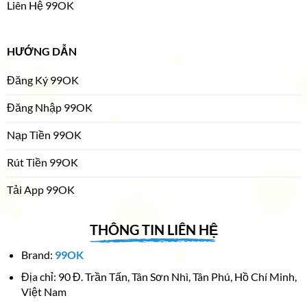
Liên Hệ 99OK
HƯỚNG DẪN
Đăng Ký 99OK
Đăng Nhập 99OK
Nạp Tiền 99OK
Rút Tiền 99OK
Tải App 99OK
THÔNG TIN LIÊN HỆ
Brand:
99OK
Địa chỉ: 90 Đ. Trần Tấn, Tân Sơn Nhì, Tân Phú, Hồ Chí Minh,
Việt Nam