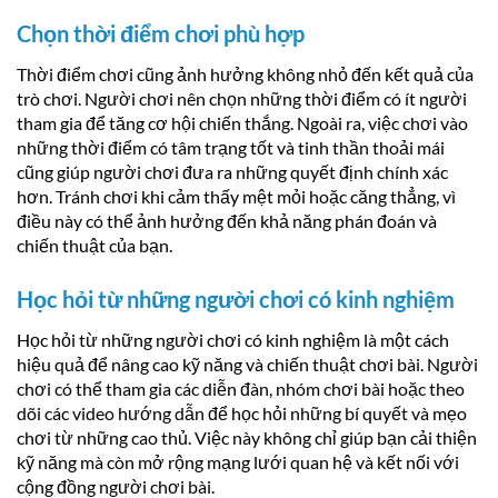
Chọn thời điểm chơi phù hợp
Thời điểm chơi cũng ảnh hưởng không nhỏ đến kết quả của
trò chơi. Người chơi nên chọn những thời điểm có ít người
tham gia để tăng cơ hội chiến thắng. Ngoài ra, việc chơi vào
những thời điểm có tâm trạng tốt và tinh thần thoải mái
cũng giúp người chơi đưa ra những quyết định chính xác
hơn. Tránh chơi khi cảm thấy mệt mỏi hoặc căng thẳng, vì
điều này có thể ảnh hưởng đến khả năng phán đoán và
chiến thuật của bạn.
Học hỏi từ những người chơi có kinh nghiệm
Học hỏi từ những người chơi có kinh nghiệm là một cách
hiệu quả để nâng cao kỹ năng và chiến thuật chơi bài. Người
chơi có thể tham gia các diễn đàn, nhóm chơi bài hoặc theo
dõi các video hướng dẫn để học hỏi những bí quyết và mẹo
chơi từ những cao thủ. Việc này không chỉ giúp bạn cải thiện
kỹ năng mà còn mở rộng mạng lưới quan hệ và kết nối với
cộng đồng người chơi bài.