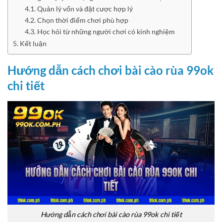
Quản lý vốn và đặt cược hợp lý
Chọn thời điểm chơi phù hợp
Học hỏi từ những người chơi có kinh nghiệm
Kết luận
Hướng dẫn cách chơi bài cào rùa 99ok
chi tiết
Hướng dẫn cách chơi bài cào rùa 99ok chi tiết