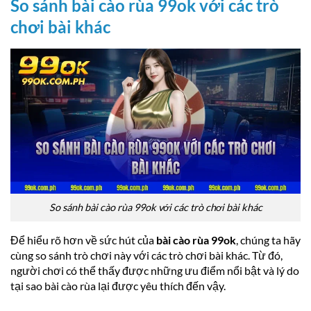
So sánh bài cào rùa 99ok với các trò
chơi bài khác
So sánh bài cào rùa 99ok với các trò chơi bài khác
Để hiểu rõ hơn về sức hút của
bài cào rùa 99ok
, chúng ta hãy
cùng so sánh trò chơi này với các trò chơi bài khác. Từ đó,
người chơi có thể thấy được những ưu điểm nổi bật và lý do
tại sao bài cào rùa lại được yêu thích đến vậy.