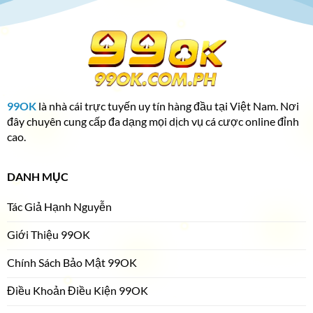
99OK
là nhà cái trực tuyến uy tín hàng đầu tại Việt Nam. Nơi
đây chuyên cung cấp đa dạng mọi dịch vụ cá cược online đỉnh
cao.
DANH MỤC
Tác Giả Hạnh Nguyễn
Giới Thiệu 99OK
Chính Sách Bảo Mật 99OK
Điều Khoản Điều Kiện 99OK