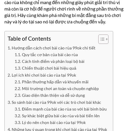
cào rùa không chỉ mang đến những giây phút giải trí thú vị
mà còn là cơ hội để người chơi rinh về những phần thưởng
giá trị. Hãy cùng khám phá những bí mật đằng sau trò chơi
này và lý do tại sao nó lại được ưa chuộng đến vậy.
Table of Contents
Hướng dẫn cách chơi bài cào rùa 99ok chi tiết
Quy tắc cơ bản của bài cào rùa
Cách tính điểm và phân loại bộ bài
Chiến thuật chơi bài hiệu quả
Lợi ích khi chơi bài cào rùa tại 99ok
Phần thưởng hấp dẫn và khuyến mãi
Môi trường chơi an toàn và chuyên nghiệp
Giao diện thân thiện và dễ sử dụng
So sánh bài cào rùa 99ok với các trò chơi bài khác
Điểm mạnh của bài cào rùa so với bài binh bửu
Sự khác biệt giữa bài cào rùa và bài tiến lên
Lý do nên chọn bài cào rùa tại 99ok
Những lưu ý quan trọng khi chơi bài cào rùa tại 99ok